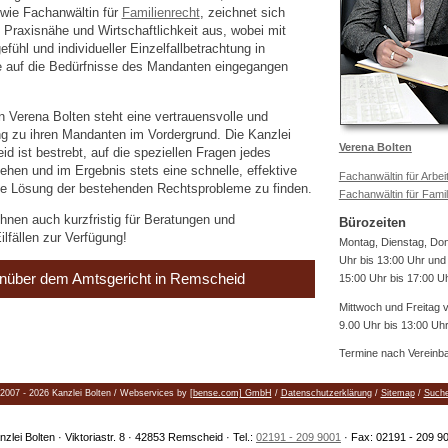
wie Fachanwältin für
Familienrecht
, zeichnet sich
Praxisnähe und Wirtschaftlichkeit aus, wobei mit
ühl und individueller Einzelfallbetrachtung in
auf die Bedürfnisse des Mandanten eingegangen
n Verena Bolten steht eine vertrauensvolle und
ung zu ihren Mandanten im Vordergrund. Die Kanzlei
Verena Bolten
d ist bestrebt, auf die speziellen Fragen jedes
hen und im Ergebnis stets eine schnelle, effektive
Fachanwältin für Arbei
e Lösung der bestehenden Rechtsprobleme zu finden.
Fachanwältin für Famil
hnen auch kurzfristig für Beratungen und
Bürozeiten
ilfällen zur Verfügung!
Montag, Dienstag, Do
Uhr bis 13:00 Uhr und
nüber dem Amtsgericht in Remscheid
15:00 Uhr bis 17:00 U
Mittwoch und Freitag 
9.00 Uhr bis 13:00 Uh
Termine nach Vereinb
2007 - 2026 Kanzlei Bolten / Webservices by
[bense.com] GmbH
/
Datenschutzerklärung
/
Sitemap
/
Such
nzlei Bolten · Viktoriastr. 8 · 42853 Remscheid · Tel.:
02191 - 209 9001
· Fax: 02191 - 209 9