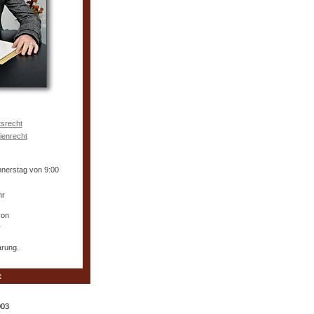
tsrecht
ienrecht
nnerstag von 9:00
hr
von
r
arung.
e
003