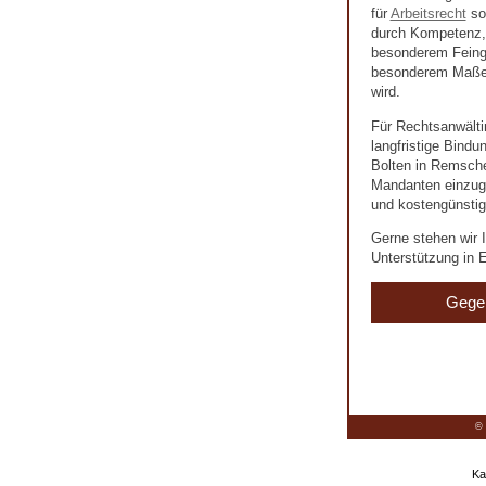
für
Arbeitsrecht
so
durch Kompetenz, 
besonderem Feingef
besonderem Maße 
wird.
Für Rechtsanwälti
langfristige Bind
Bolten in Remschei
Mandanten einzuge
und kostengünstig
Gerne stehen wir I
Unterstützung in E
Gege
© 
Ka