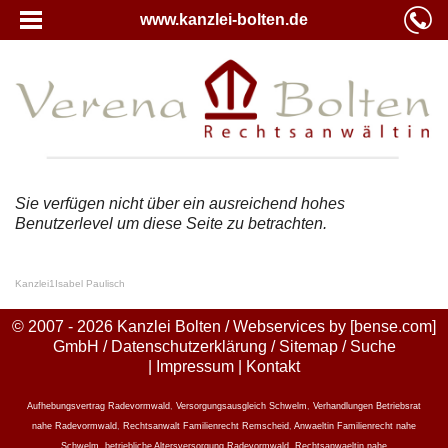
www.kanzlei-bolten.de
Sie verfügen nicht über ein ausreichend hohes
Benutzerlevel um diese Seite zu betrachten.
Kanzlei
1
Isabel Paulisch
© 2007 - 2026 Kanzlei Bolten / Webservices by
[bense.com]
GmbH
/
Datenschutzerklärung
/
Sitemap
/
Suche
|
Impressum
|
Kontakt
Aufhebungsvertrag Radevormwald
,
Versorgungsausgleich Schwelm
,
Verhandlungen Betriebsrat
nahe Radevormwald
,
Rechtsanwalt Familienrecht Remscheid
,
Anwaeltin Familienrecht nahe
Schwelm
,
betriebliche Altersversorgung Radevormwald
,
Rechtsanwaeltin nahe