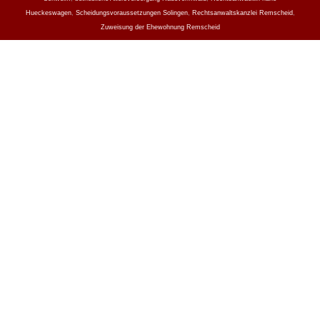
Hueckeswagen
,
Scheidungsvoraussetzungen Solingen
,
Rechtsanwaltskanzlei Remscheid
,
Zuweisung der Ehewohnung Remscheid