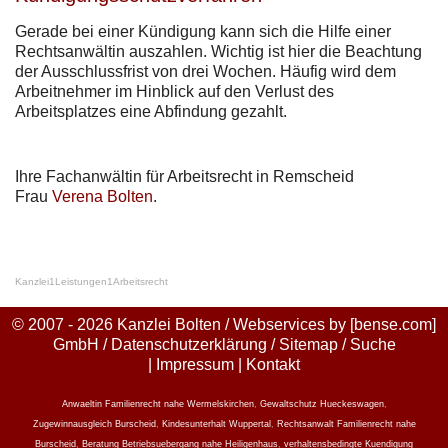
Gerade bei einer Kündigung kann sich die Hilfe einer
Rechtsanwältin auszahlen. Wichtig ist hier die Beachtung
der Ausschlussfrist von drei Wochen. Häufig wird dem
Arbeitnehmer im Hinblick auf den Verlust des
Arbeitsplatzes eine Abfindung gezahlt.
Ihre Fachanwältin für Arbeitsrecht in Remscheid
Frau
Verena Bolten
.
Kanzlei
1
Leistungen
1
Arbeitsrecht
© 2007 - 2026 Kanzlei Bolten / Webservices by
[bense.com]
GmbH
/
Datenschutzerklärung
/
Sitemap
/
Suche
|
Impressum
|
Kontakt
Anwaeltin Familienrecht nahe Wermelskirchen
,
Gewaltschutz Hueckeswagen
,
Zugewinnausgleich Burscheid
,
Kindesunterhalt Wuppertal
,
Rechtsanwalt Familienrecht nahe
Burscheid
,
Beratung Betriebsuebergang nahe Heiligenhaus
,
verhaltensbedingte Kuendigung