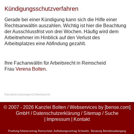
Kündigungsschutzverfahren
Gerade bei einer Kündigung kann sich die Hilfe einer
Rechtsanwältin auszahlen. Wichtig ist hier die Beachtung
der Ausschlussfrist von drei Wochen. Häufig wird dem
Arbeitnehmer im Hinblick auf den Verlust des
Arbeitsplatzes eine Abfindung gezahlt.
Ihre Fachanwältin für Arbeitsrecht in Remscheid
Frau
Verena Bolten
.
Kanzlei
1
Leistungen
1
Arbeitsrecht
© 2007 - 2026 Kanzlei Bolten / Webservices by
[bense.com]
GmbH
/
Datenschutzerklärung
/
Sitemap
/
Suche
|
Impressum
|
Kontakt
Pruefung Arbeitsvertrag Remscheid
,
Aufhebungsvertrag Schwelm
,
Beratung Betriebsuebergang