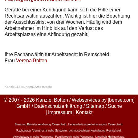
Gerade bei einer Kündigung kann sich die Hilfe einer
Rechtsanwältin auszahlen. Wichtig ist hier die Beachtung
der Ausschlussfrist von drei Wochen. Häufig wird dem
Arbeitnehmer im Hinblick auf den Verlust des
Arbeitsplatzes eine Abfindung gezahlt.
Ihre Fachanwältin für Arbeitsrecht in Remscheid
Frau
Verena Bolten
.
Kanzlei
1
Leistungen
1
Arbeitsrecht
© 2007 - 2026 Kanzlei Bolten / Webservices by
[bense.com]
GmbH
/
Datenschutzerklärung
/
Sitemap
/
Suche
|
Impressum
|
Kontakt
Beratung Betriebsaenderung Remscheid
,
Ueberarbeitung Arbeitszeugnis Remscheid
,
Fachanwalt Arbeitsrecht nahe Schwelm
,
betriebsbedingte Kuendigung Remscheid
,
Anwaltskanzlei nahe Wuppertal
,
Familienrecht nahe Wuppertal
,
Unterhalt Heiligenhaus
,