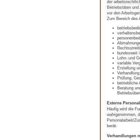
der arbeitsrechtli
Betriebsräten und
vor den Arbeitsger
Zum Bereich des A
betriebsbed
verhaltensb
personenbed
Abmahnung
Rechtsstreit
bundesweit i
Lohn- und G
variable Ver
Erstellung u
Verhandlung
Prüfung, Ges
betriebliche
Beratung un
Betriebsübe
Externe Personal
Häufig wird die Fu
wahrgenommen, die
Personalarbeit/Zu
berät.
Verhandlungen m