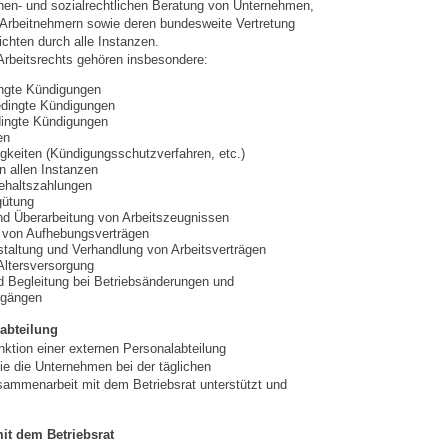
chen- und sozialrechtlichen Beratung von Unternehmen,
 Arbeitnehmern sowie deren bundesweite Vertretung
ichten durch alle Instanzen.
rbeitsrechts gehören insbesondere:
ingte Kündigungen
edingte Kündigungen
ingte Kündigungen
en
igkeiten (Kündigungsschutzverfahren, etc.)
n allen Instanzen
ehaltszahlungen
gütung
nd Überarbeitung von Arbeitszeugnissen
 von Aufhebungsverträgen
taltung und Verhandlung von Arbeitsverträgen
 Altersversorgung
d Begleitung bei Betriebsänderungen und
rgängen
abteilung
nktion einer externen Personalabteilung
 die Unternehmen bei der täglichen
sammenarbeit mit dem Betriebsrat unterstützt und
it dem Betriebsrat