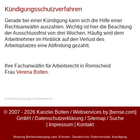
Kündigungsschutzverfahren
Gerade bei einer Kündigung kann sich die Hilfe einer
Rechtsanwältin auszahlen. Wichtig ist hier die Beachtung
der Ausschlussfrist von drei Wochen. Häufig wird dem
Arbeitnehmer im Hinblick auf den Verlust des
Arbeitsplatzes eine Abfindung gezahlt.
Ihre Fachanwältin für Arbeitsrecht in Remscheid
Frau
Verena Bolten
.
Kanzlei
1
Leistungen
1
Arbeitsrecht
© 2007 - 2026 Kanzlei Bolten / Webservices by
[bense.com]
GmbH
/
Datenschutzerklärung
/
Sitemap
/
Suche
|
Impressum
|
Kontakt
Beratung Betriebsuebergang nahe Schwelm
,
Gewaltschutz Radevormwald
,
Kuendigung