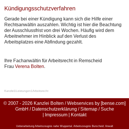
Kündigungsschutzverfahren
Gerade bei einer Kündigung kann sich die Hilfe einer
Rechtsanwältin auszahlen. Wichtig ist hier die Beachtung
der Ausschlussfrist von drei Wochen. Häufig wird dem
Arbeitnehmer im Hinblick auf den Verlust des
Arbeitsplatzes eine Abfindung gezahlt.
Ihre Fachanwältin für Arbeitsrecht in Remscheid
Frau
Verena Bolten
.
Kanzlei
1
Leistungen
1
Arbeitsrecht
© 2007 - 2026 Kanzlei Bolten / Webservices by
[bense.com]
GmbH
/
Datenschutzerklärung
/
Sitemap
/
Suche
|
Impressum
|
Kontakt
Ueberarbeitung Arbeitszeugnis nahe Wuppertal
,
Arbeitszeugnis Burscheid
,
Anwalt