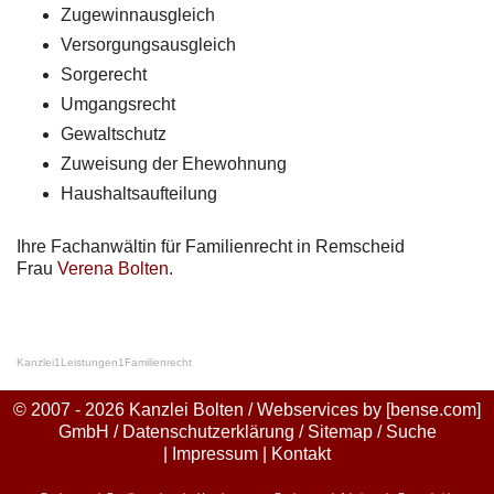
Zugewinnausgleich
Versorgungsausgleich
Sorgerecht
Umgangsrecht
Gewaltschutz
Zuweisung der Ehewohnung
Haushaltsaufteilung
Ihre Fachanwältin für Familienrecht in Remscheid
Frau
Verena Bolten
.
Kanzlei
1
Leistungen
1
Familienrecht
© 2007 - 2026 Kanzlei Bolten / Webservices by
[bense.com]
GmbH
/
Datenschutzerklärung
/
Sitemap
/
Suche
|
Impressum
|
Kontakt