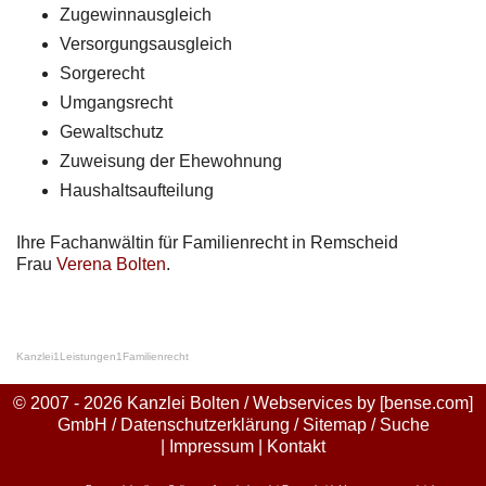
Zugewinnausgleich
Versorgungsausgleich
Sorgerecht
Umgangsrecht
Gewaltschutz
Zuweisung der Ehewohnung
Haushaltsaufteilung
Ihre Fachanwältin für Familienrecht in Remscheid
Frau
Verena Bolten
.
Kanzlei
1
Leistungen
1
Familienrecht
© 2007 - 2026 Kanzlei Bolten / Webservices by
[bense.com]
GmbH
/
Datenschutzerklärung
/
Sitemap
/
Suche
|
Impressum
|
Kontakt